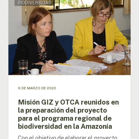
BIODIVERSIDAD
GIZ
y
OTCA
reunidos
en
la
preparación
del
proyecto
para
el
programa
regional
6 DE MARZO DE 2020
de
biodiversidad
Misión GIZ y OTCA reunidos en
en
la preparación del proyecto
la
para el programa regional de
Amazonía
biodiversidad en la Amazonía
Con el objetivo de elaborar el proyecto