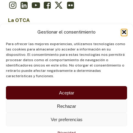
La OTCA
Gestionar el consentimiento
Sobre la OTCA
Para ofrecer las mejores experiencias, utilizamos tecnologías como
Nuestra historia
las cookies para almacenar y/o acceder a información en su
Gobernanza
dispositivo. El consentimiento para estas tecnologías nos permitirá
procesar datos como el comportamiento de navegación o
Cómo trabajamos
identificadores únicos en este sitio. No otorgar el consentimiento o
Prensa
retirarlo puede afectar negativamente a determinadas
características y funciones.
Aceptar
Ejes temáticos
Rechazar
Agua
Ciencia e Innovación
Ver preferencias
Clima
Privacidad