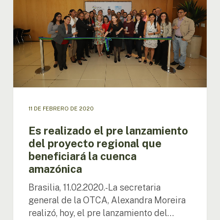
lanzamiento
del
proyecto
regional
que
beneficiará
la
cuenca
amazónica
11 DE FEBRERO DE 2020
Es realizado el pre lanzamiento
del proyecto regional que
beneficiará la cuenca
amazónica
Brasilia, 11.02.2020.-La secretaria
general de la OTCA, Alexandra Moreira
realizó, hoy, el pre lanzamiento del…