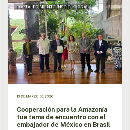
Cooperación
FORTALECIMIENTO INSTITUCIONAL
para
la
Amazonía
fue
tema
de
encuentro
con
el
embajador
de
México
en
Brasil
13 DE MARZO DE 2020
Cooperación para la Amazonía
fue tema de encuentro con el
embajador de México en Brasil