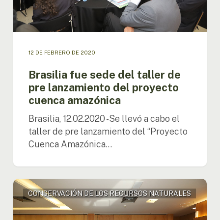
proyecto
cuenca
amazónica
12 DE FEBRERO DE 2020
Brasilia fue sede del taller de
pre lanzamiento del proyecto
cuenca amazónica
Brasilia, 12.02.2020 -Se llevó a cabo el
taller de pre lanzamiento del “Proyecto
Cuenca Amazónica…
Es
CONSERVACIÓN DE LOS RECURSOS NATURALES
realizado
el
pre