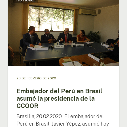
NOTICIAS
del
Perú
en
Brasil
asumé
la
presidencia
de
la
CCOOR
20 DE FEBRERO DE 2020
Embajador del Perú en Brasil
asumé la presidencia de la
CCOOR
Brasilia, 20.02.2020.-El embajador del
Perú en Brasil, Javier Yépez, asumió hoy