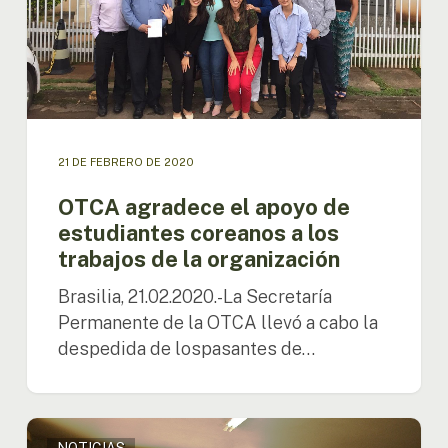
los
trabajos
de
la
organización
21 DE FEBRERO DE 2020
OTCA agradece el apoyo de
estudiantes coreanos a los
trabajos de la organización
Brasilia, 21.02.2020.-La Secretaría
Permanente de la OTCA llevó a cabo la
despedida de lospasantes de…
Embajador