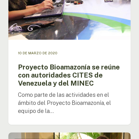
CITES
de
Venezuela
y
del
MINEC
10 DE MARZO DE 2020
Proyecto Bioamazonía se reúne
con autoridades CITES de
Venezuela y del MINEC
Como parte de las actividades en el
ámbito del Proyecto Bioamazonía, el
equipo de la…
Misión