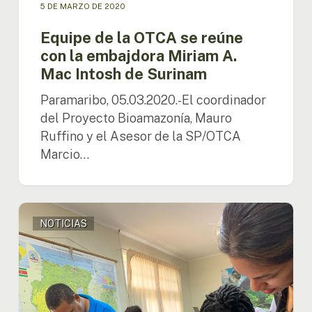
5 DE MARZO DE 2020
Equipe de la OTCA se reúne
con la embajdora Miriam A.
Mac Intosh de Surinam
Paramaribo, 05.03.2020.-El coordinador
del Proyecto Bioamazonía, Mauro
Ruffino y el Asesor de la SP/OTCA
Marcio…
Taller
NOTICIAS
de
diseño
del
modelo
conceptual
del