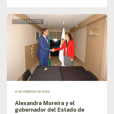
Alexandra
COOPERACIÓN
Moreira
y
el
gobernador
del
Estado
de
Amapá
sostienen
encuentro
por
la
Amazonía
10 DE FEBRERO DE 2020
Alexandra Moreira y el
gobernador del Estado de