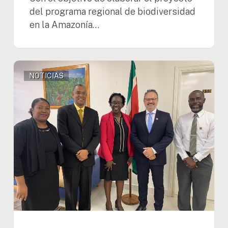
del programa regional de biodiversidad
en la Amazonía…
Equipe
NOTICIAS
de
la
OTCA
se
reúne
con
la
embajdora
Miriam
A.
Mac
Intosh
de
Surinam