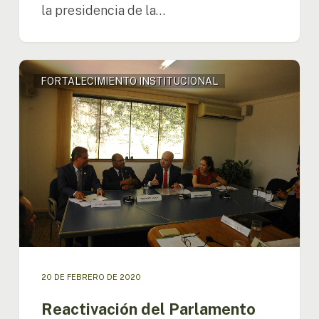
la presidencia de la…
Reactivación
FORTALECIMIENTO INSTITUCIONAL
del
Parlamento
Amazónico
es
tema
de
reunión
con
el
senador
brasilero
Nelsinho
Trad
20 DE FEBRERO DE 2020
Reactivación del Parlamento