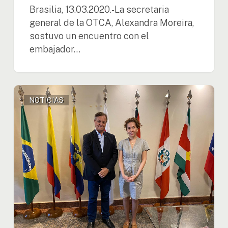
Brasilia, 13.03.2020.-La secretaria
general de la OTCA, Alexandra Moreira,
sostuvo un encuentro con el
embajador…
Moreira
NOTICIAS
sostiene
reunión
con
el
director
general
del
Servicio
Forestal
Brasilero