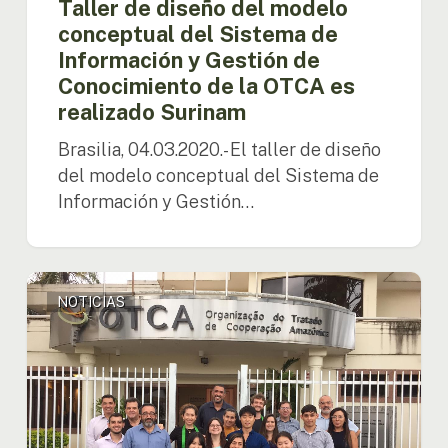
Taller de diseño del modelo
conceptual del Sistema de
Información y Gestión de
Conocimiento de la OTCA es
realizado Surinam
Brasilia, 04.03.2020.- El taller de diseño
del modelo conceptual del Sistema de
Información y Gestión…
OTCA
NOTICIAS
agradece
el
apoyo
de
estudiantes
coreanos
a