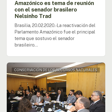
Amazónico es tema de reunión
con el senador brasilero
Nelsinho Trad
Brasilia, 20.02.2020.-La reactivación del
Parlamento Amazónico fue el principal
tema que sostuvo el senador
brasileiro…
Brasilia
CONSERVACIÓN DE LOS RECURSOS NATURALES
fue
sede
del
taller
de
pre
lanzamiento
del