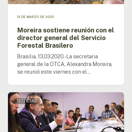
13 DE MARZO DE 2020
Moreira sostiene reunión con el
director general del Servicio
Forestal Brasilero
Brasilia, 13.03.2020.-La secretaria
general de la OTCA, Alexandra Moreira,
se reunió este viernes con el…
Proyecto
NOTICIAS
Bioamazonía
se
reúne
con
autoridades