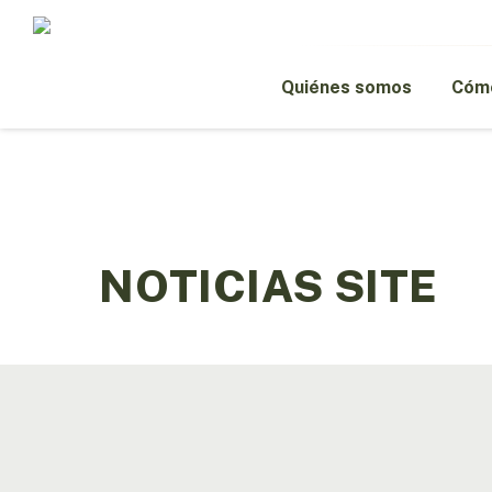
Skip
to
main
content
Quiénes somos
Cómo
NOTICIAS SITE
La