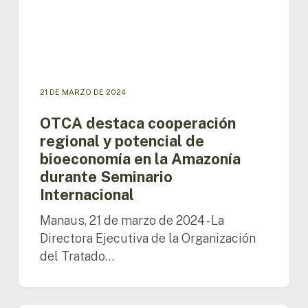
en
la
Amazonía
durante
Seminario
Internacional
21 DE MARZO DE 2024
OTCA destaca cooperación
regional y potencial de
bioeconomía en la Amazonía
durante Seminario
Internacional
Manaus, 21 de marzo de 2024 - La
Directora Ejecutiva de la Organización
del Tratado…