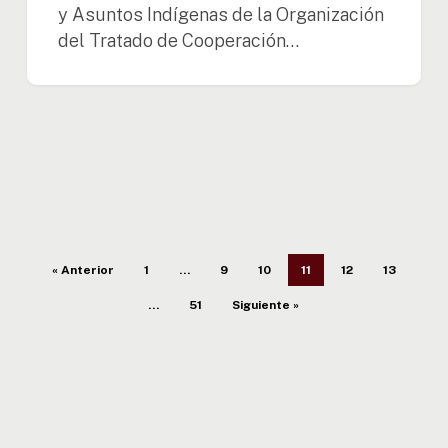
y Asuntos Indígenas de la Organización
del Tratado de Cooperación…
« Anterior
1
…
9
10
11
12
13
…
51
Siguiente »