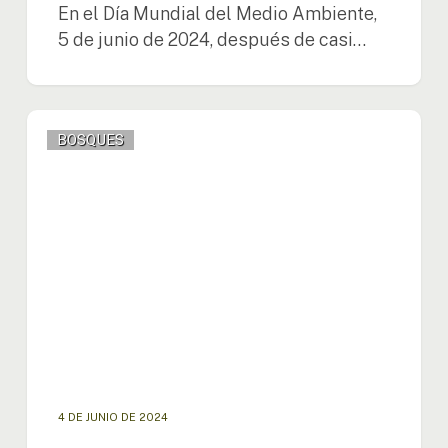
En el Día Mundial del Medio Ambiente,
5 de junio de 2024, después de casi…
Lima
BOSQUES
acoge
el
primer
encuentro
regional
de
la
Red
Amazónica
del
Manejo
Integral
del
4 DE JUNIO DE 2024
Fuego