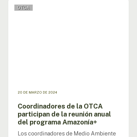
Coordinadores
OTCA
de
la
OTCA
participan
de
la
reunión
anual
del
programa
Amazonía+
20 DE MARZO DE 2024
Coordinadores de la OTCA
participan de la reunión anual
del programa Amazonía+
Los coordinadores de Medio Ambiente