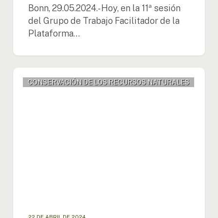
Bonn, 29.05.2024.- Hoy, en la 11ª sesión
del Grupo de Trabajo Facilitador de la
Plataforma…
Taller
CONSERVACIÓN DE LOS RECURSOS NATURALES
sobre
Acciones
Políticas
Innovadoras
en
Agua
Potable,
Saneamiento
y
Gestión
de
Residuos:
Impulsando
22 DE ABRIL DE 2024