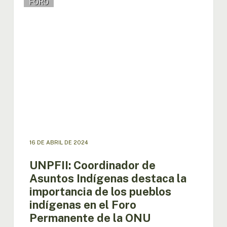
FORO
Coordinador
de
Asuntos
Indígenas
destaca
la
importancia
de
los
pueblos
indígenas
en
el
16 DE ABRIL DE 2024
Foro
Permanente
UNPFII: Coordinador de
de
Asuntos Indígenas destaca la
la
importancia de los pueblos
ONU
indígenas en el Foro
Permanente de la ONU