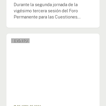
Durante la segunda jornada de la
vigésimo tercera sesión del Foro
Permanente para las Cuestiones…
La
EVENTO
OTCA
impulsa
el
diálogo
sobre
el
Mecanismo
Amazónico
de
Pueblos
Indígenas
en
el