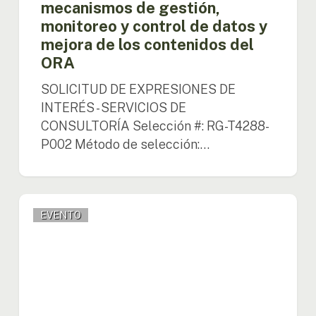
mecanismos de gestión,
contenidos
monitoreo y control de datos y
del
ORA
mejora de los contenidos del
ORA
SOLICITUD DE EXPRESIONES DE
INTERÉS - SERVICIOS DE
CONSULTORÍA Selección #: RG-T4288-
P002 Método de selección:…
OTCA
EVENTO
destaca
cooperación
regional
y
potencial
de
bioeconomía