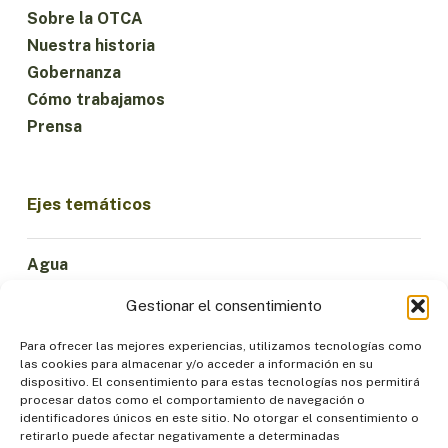
Sobre la OTCA
Nuestra historia
Gobernanza
Cómo trabajamos
Prensa
Ejes temáticos
Agua
Ciencia e Innovación
Gestionar el consentimiento
Clima
Economía Sostenible
Para ofrecer las mejores experiencias, utilizamos tecnologías como
las cookies para almacenar y/o acceder a información en su
Bosques y Biodiversidad
dispositivo. El consentimiento para estas tecnologías nos permitirá
Institucionalidad
procesar datos como el comportamiento de navegación o
identificadores únicos en este sitio. No otorgar el consentimiento o
Participación
retirarlo puede afectar negativamente a determinadas