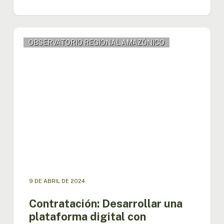
Contratación:
OBSERVATORIO REGIONAL AMAZÓNICO
Desarrollar
una
plataforma
digital
con
mecanismos
de
gestión,
monitoreo
y
control
de
datos
9 DE ABRIL DE 2024
y
mejora
Contratación: Desarrollar una
de
plataforma digital con
los