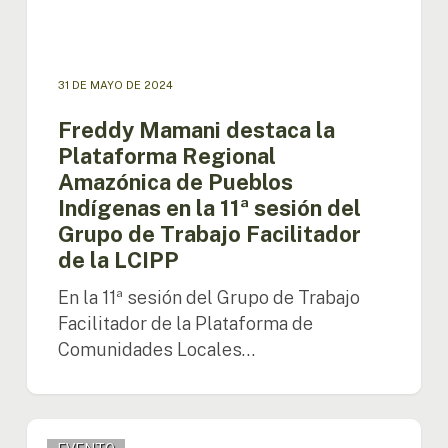
en
la
11ª
sesión
31 DE MAYO DE 2024
del
Grupo
Freddy Mamani destaca la
de
Plataforma Regional
Trabajo
Amazónica de Pueblos
Facilitador
Indígenas en la 11ª sesión del
de
la
Grupo de Trabajo Facilitador
LCIPP
de la LCIPP
En la 11ª sesión del Grupo de Trabajo
Facilitador de la Plataforma de
Comunidades Locales…
OTCA