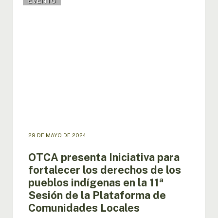
EVENTO
presenta
Iniciativa
para
fortalecer
los
derechos
de
los
pueblos
indígenas
en
la
11ª
29 DE MAYO DE 2024
Sesión
de
OTCA presenta Iniciativa para
la
fortalecer los derechos de los
Plataforma
pueblos indígenas en la 11ª
de
Sesión de la Plataforma de
Comunidades
Locales
Comunidades Locales