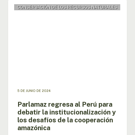
Parlamaz
CONSERVACIÓN DE LOS RECURSOS NATURALES
regresa
al
Perú
para
debatir
la
institucionalización
y
los
desafíos
de
la
cooperación
5 DE JUNIO DE 2024
amazónica
Parlamaz regresa al Perú para
debatir la institucionalización y
los desafíos de la cooperación
amazónica