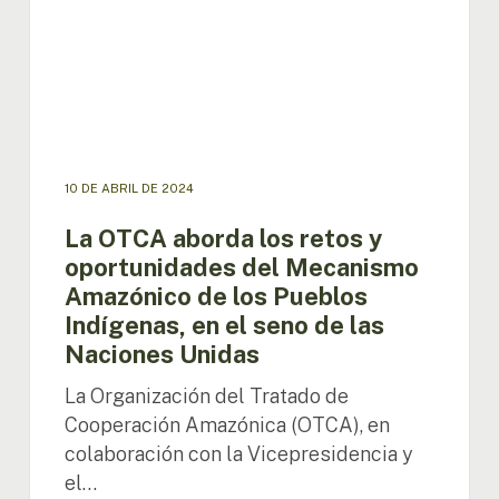
oportunidades
del
Mecanismo
Amazónico
de
los
Pueblos
Indígenas,
10 DE ABRIL DE 2024
en
el
La OTCA aborda los retos y
seno
oportunidades del Mecanismo
de
Amazónico de los Pueblos
las
Indígenas, en el seno de las
Naciones
Unidas
Naciones Unidas
La Organización del Tratado de
Cooperación Amazónica (OTCA), en
colaboración con la Vicepresidencia y
el…