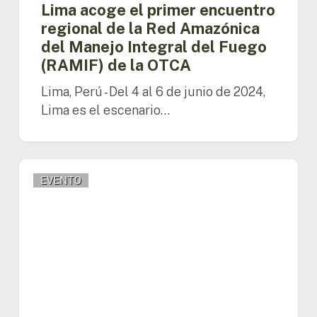
(RAMIF)
Lima acoge el primer encuentro
de
regional de la Red Amazónica
la
del Manejo Integral del Fuego
OTCA
(RAMIF) de la OTCA
Lima, Perú - Del 4 al 6 de junio de 2024,
Lima es el escenario…
Freddy
EVENTO
Mamani
destaca
la
Plataforma
Regional
Amazónica
de
Pueblos
Indígenas