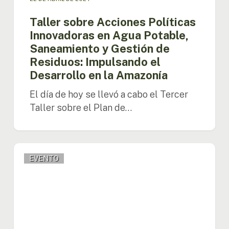
el
Desarrollo
Taller sobre Acciones Políticas
en
Innovadoras en Agua Potable,
la
Saneamiento y Gestión de
Amazonía
Residuos: Impulsando el
Desarrollo en la Amazonía
El día de hoy se llevó a cabo el Tercer
Taller sobre el Plan de…
Directora
EVENTO
participa
de
la
ceremonia
de
Parlamaz
en