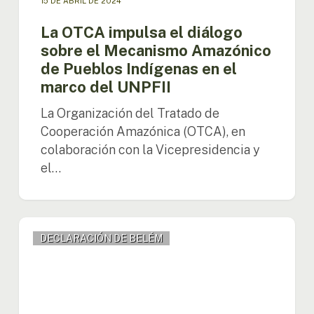
15 DE ABRIL DE 2024
marco
del
La OTCA impulsa el diálogo
UNPFII
sobre el Mecanismo Amazónico
de Pueblos Indígenas en el
marco del UNPFII
La Organización del Tratado de
Cooperación Amazónica (OTCA), en
colaboración con la Vicepresidencia y
el…
La
DECLARACIÓN DE BELÉM
OTCA
aborda
los
retos
y