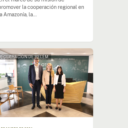
promover la cooperación regional en
la Amazonía, la…
ces
DECLARACIÓN DE BELÉM
zas
ementación
aración
m