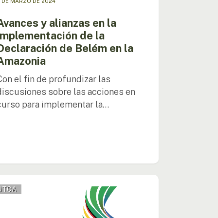
 DE MARZO DE 2024
onia
Avances y alianzas en la
implementación de la
Declaración de Belém en la
Amazonia
Con el fin de profundizar las
discusiones sobre las acciones en
curso para implementar la…
OTCA
A
cipa
o