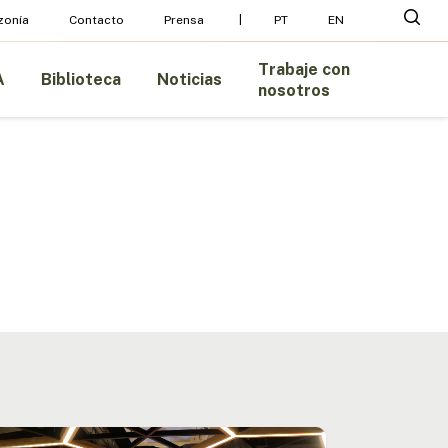
Menu
busc
zonía
Contacto
Prensa
PT
EN
Trabaje con
A
Biblioteca
Noticias
nosotros
ión