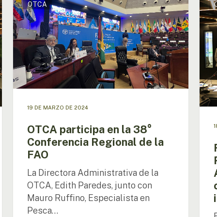
OTCA
participa
entr
en
la
la
OTC
38°
y
Conferencia
el
Regional
Prog
de
Unive
la
Amaz
FAO
forta
a
19 DE MARZO DE 2024
colab
inter
1
OTCA participa en la 38°
Conferencia Regional de la
FAO
La Directora Administrativa de la
OTCA, Edith Paredes, junto con
Mauro Ruffino, Especialista en
Pesca…