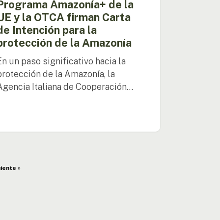
Programa Amazonía+ de la
UE y la OTCA firman Carta
onía
de Intención para la
protección de la Amazonía
En un paso significativo hacia la
protección de la Amazonía, la
Agencia Italiana de Cooperación…
iente »