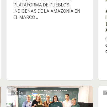
5
Amaz
PLATAFORMA DE PUEBLOS
INDIGENAS DE LA AMAZONIA EN
EL MARCO…
NEAz/UnB
La
OTCA
y
OTC
OTCA
parti
reanudan
com