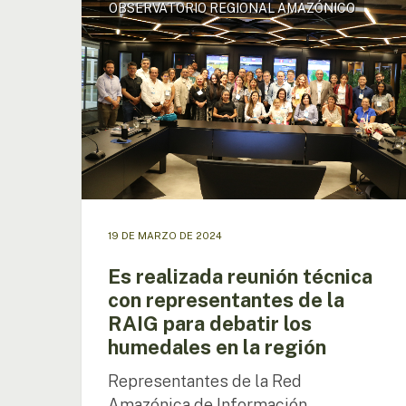
OBSERVATORIO REGIONAL AMAZÓNICO
realizada
reunión
técnica
con
representantes
de
la
RAIG
para
debatir
los
humedales
19 DE MARZO DE 2024
en
la
Es realizada reunión técnica
región
con representantes de la
Presione enter para buscar o ESC para cerrar
RAIG para debatir los
humedales en la región
Representantes de la Red
Amazónica de Información