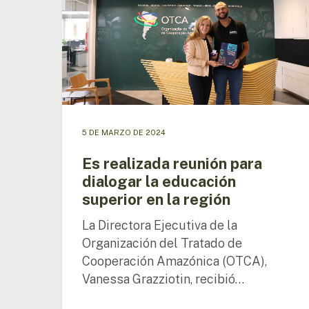
dialogar
la
educación
superior
en
la
región
5 DE MARZO DE 2024
Es realizada reunión para
dialogar la educación
superior en la región
La Directora Ejecutiva de la
Organización del Tratado de
Cooperación Amazónica (OTCA),
Vanessa Grazziotin, recibió…