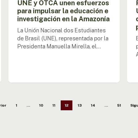
UNE y OTCA unen esfuerzos
la
para impulsar la educación e
Amaz
investigación en la Amazonía
La Unión Nacional dos Estudiantes
de Brasil (UNE), representada por la
Presidenta Manuella Mirella, el…
rior
1
…
10
11
12
13
14
…
51
Sigu