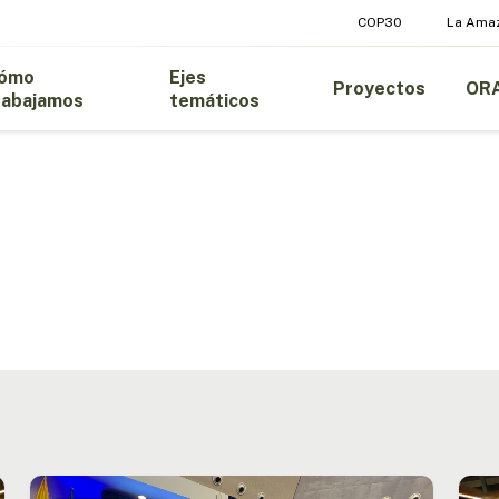
COP30
La Ama
ómo
Ejes
Proyectos
OR
rabajamos
temáticos
OTCA
Reun