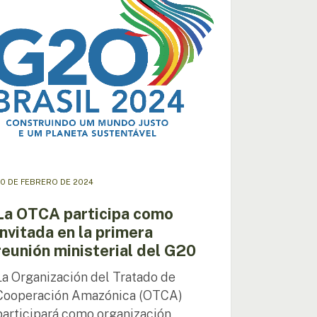
ada
era
ón
terial
0 DE FEBRERO DE 2024
La OTCA participa como
invitada en la primera
reunión ministerial del G20
La Organización del Tratado de
Cooperación Amazónica (OTCA)
participará como organización