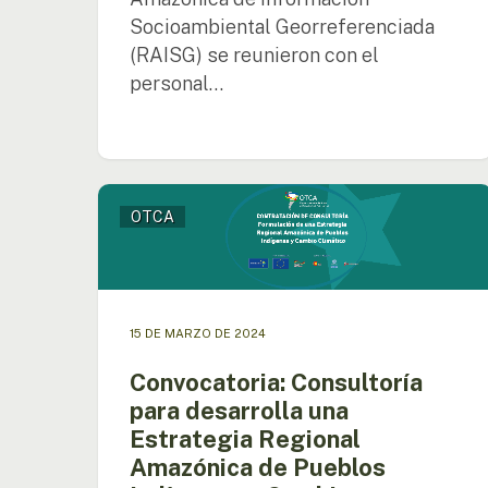
Socioambiental Georreferenciada
(RAISG) se reunieron con el
personal…
Convocatoria:
OTCA
Consultoría
para
desarrolla
una
Estrategia
15 DE MARZO DE 2024
Regional
Amazónica
Convocatoria: Consultoría
de
para desarrolla una
Pueblos
Indígenas
Estrategia Regional
y
Amazónica de Pueblos
Cambio