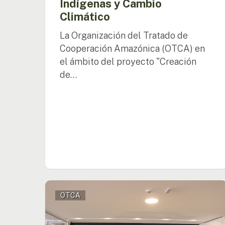
Indígenas y Cambio
Climático
Climático
La Organización del Tratado de
Cooperación Amazónica (OTCA) en
el ámbito del proyecto "Creación
de…
Es
OTCA
realizada
reunión
para