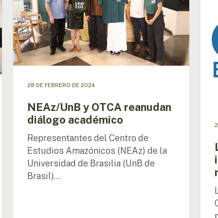
diálogo
invit
académico
en
la
prim
reuni
minis
del
G20
28 DE FEBRERO DE 2024
NEAz/UnB y OTCA reanudan
diálogo académico
2
Representantes del Centro de
Estudios Amazónicos (NEAz) de la
Universidad de Brasilia (UnB de
Brasil)…