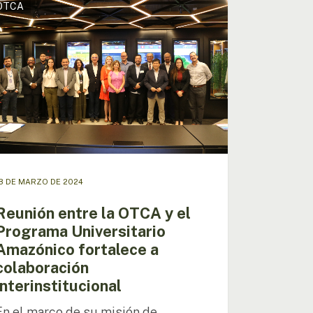
OTCA
e
A
rama
rsitario
ónico
lece
oración
institucional
8 DE MARZO DE 2024
Reunión entre la OTCA y el
Programa Universitario
Amazónico fortalece a
colaboración
interinstitucional
En el marco de su misión de